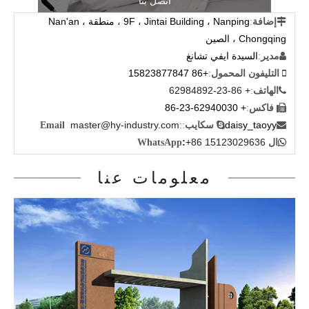
اتصل بنا
9F ، Jintai Building ، Nanping ، منطقة Nan'an ،

إضافة
:
Chongqing ، الصين
السيدة ايفي تشانغ

مدير
:
+86 15823877847

التليفون المحمول
:
+ 86-23-62984892

الهاتف
:
+ 86-23-62940030

فاكس
:
master@hy-industry.com
daisy_taoyy


سكايب
:
:
Email
:
+86 15123029636

ال WhatsApp
معلومات عنا